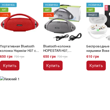
НОВИНКА
НОВИНКА
НОВИНКА
ХИТ
ХИТ
ХИТ
−11%
−11%
ВИДЕО
Портативная Bluetooth
Bluetooth-колонка
Беспроводные b
колонка Hopestar H37 с
HOPESTAR-H37,
наушники Bose
влагозащитой, Red USB,
StrongPower, c функцией
Toar 3 с кейсом
650 грн
650 грн
610 грн
730 грн
730 грн
FM
speakerphone, радио, grey
Купить
Купить
Купить