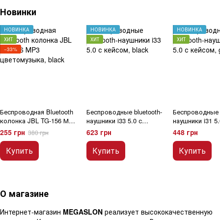
Новинки
НОВИНКА
НОВИНКА
НОВИНКА
ХИТ
ХИТ
ХИТ
−33%
Беспроводная Bluetooth
Беспроводные bluetooth-
Беспроводные b
колонка JBL TG-156 МP3
наушники i33 5.0 с
наушники i31 5.
цветомузыка, black
кейсом, black
кейсом, green
255 грн
623 грн
448 грн
380 грн
Купить
Купить
Купить
О магазине
Интернет-магазин
MEGASLON
реализует высококачественную