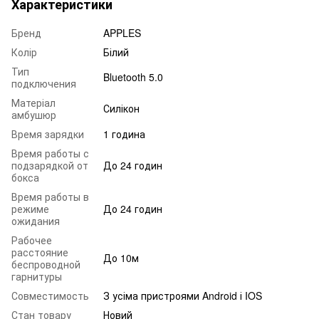
Характеристики
Бренд
APPLES
Колір
Білий
Тип
Bluetooth 5.0
подключения
Матеріал
Силікон
амбушюр
Время зарядки
1 година
Время работы с
подзарядкой от
До 24 годин
бокса
Время работы в
режиме
До 24 годин
ожидания
Рабочее
расстояние
До 10м
беспроводной
гарнитуры
Совместимость
З усіма пристроями Android і IOS
Стан товару
Новий