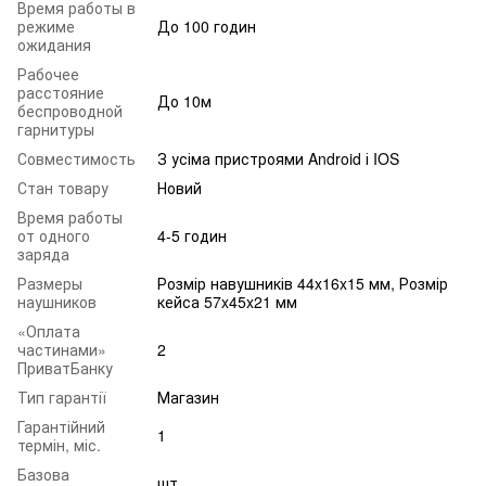
Время работы в
режиме
До 100 годин
ожидания
Рабочее
расстояние
До 10м
беспроводной
гарнитуры
Совместимость
З усіма пристроями Android і IOS
Стан товару
Новий
Время работы
от одного
4-5 годин
заряда
Размеры
Розмір навушників 44x16x15 мм, Розмір
наушников
кейса 57x45x21 мм
«Оплата
частинами»
2
ПриватБанку
Тип гарантії
Магазин
Гарантійний
1
термін, міс.
Базова
шт.