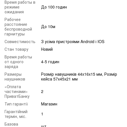
Время работы в
режиме
До 100 годин
ожидания
Рабочее
расстояние
До 10м
беспроводной
гарнитуры
Совместимость
З усіма пристроями Android і IOS
Стан товару
Новий
Время работы
от одного
4-5 годин
заряда
Размеры
Розмір навушників 44x16x15 мм, Розмір
наушников
кейса 57x45x21 мм
«Оплата
частинами»
2
ПриватБанку
Тип гарантії
Магазин
Гарантійний
1
термін, міс.
Базова
шт.