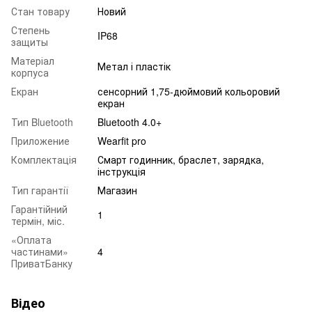
Стан товару
Новий
Степень
IP68
защиты
Матеріал
Метал і пластік
корпуса
Екран
сенсорний 1,75-дюймовий кольоровий
екран
Тип Bluetooth
Bluetooth 4.0+
Приложение
Wearfit pro
Комплектація
Смарт годинник, браслет, зарядка,
інструкція
Тип гарантії
Магазин
Гарантійний
1
термін, міс.
«Оплата
частинами»
4
ПриватБанку
Відео