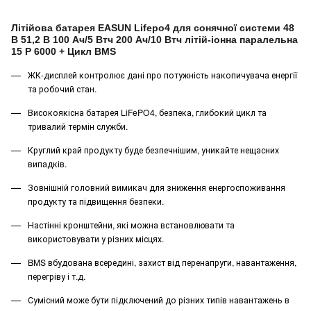
Літійова батарея EASUN Lifepo4 для сонячної системи 48
В 51,2 В 100 Ач/5 Втч 200 Ач/10 Втч літій-іонна паралельна
15 P 6000 + Цикл BMS
ЖК-дисплей контролює дані про потужність накопичувача енергії
та робочий стан.
Високоякісна батарея LiFePO4, безпека, глибокий цикл та
тривалий термін служби.
Круглий край продукту буде безпечнішим, уникайте нещасних
випадків.
Зовнішній головний вимикач для зниження енергоспоживання
продукту та підвищення безпеки.
Настінні кронштейни, які можна встановлювати та
використовувати у різних місцях.
BMS вбудована всередині, захист від перенапруги, навантаження,
перегріву і т.д.
Сумісний може бути підключений до різних типів навантажень в