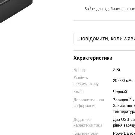
Ввійти
для відображення нак
%
Повідомити, коли з'яв
Характеристики
Бренд
ZiBi
Ємність
20 000 мАч
аккумулятору
Колір
Черный
Дополнительная
Зарядка 2-х
информация
Захист від 
температура
Додаткові
Два USB ви
характеристики
рівня заряд
Комплектація
PowerBank 