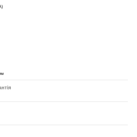
A)
мм
антія