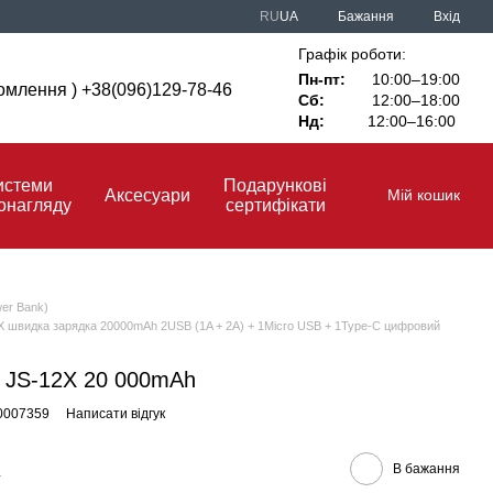
RU
UA
Бажання
Вхід
Графік роботи:
Пн-пт:
10:00–19:00
ідомлення ) +38(096)129-78-46
Сб:
12:00–18:00
Нд:
12:00–16:00
истеми
Подарункові
Аксесуари
Мій кошик
онагляду
сертифікати
er Bank)
X швидка зарядка 20000mAh 2USB (1A + 2A) + 1Micro USB + 1Type-C цифровий
 JS-12X 20 000mAh
0007359
Написати відгук
В бажання
н