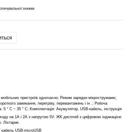
опичувальної знижки
иться
 мобільних пристроїв одночасно; Режим зарядки мікрострумами;
короткого замикання, перегріву, перевантажень і ін .; Робоча
: 5 ° C ~ 35 ° C; Комплектація: Акумулятор, USB-кабель, інструкція
ходу на 1А і 2А з напругою 5V. ЖК дисплей з цифровою індикацією
у. Ліхтарик.
/ кабель USB-microUSB