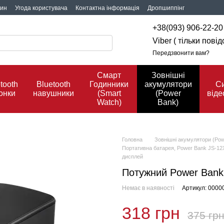
зин
Угода користувача
Контактна інформація
Дропшиппінг
+38(093) 906-22-20
Viber ( тільки пов
Передзвонити вам?
Смарт
Зовнішні
tooth
Bluetooth
Годинники
акумулятори
С
онки
навушники
(Smart
(Power
віде
Watch)
Bank)
Головна
Зовнішні акумулятори (Pow
Портативна батарея, Power Bank JS-12
дисплей
Потужний Power Bank
Немає в наявності
Артикул: 0000
318 грн
375 гр