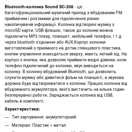
Bluetooth-колонка Sound SC-208
- це
багатофункціональний музичний прилад з вбудованим FM-
приймачем і роз'ємами для підключення різних
накопичувачів інформації. Колонка відтворює музику з
microSD карти, USB флешок, також до колонки можна
підключити MP3 плеєр, планшет, мобільний телефон, і т.д
через bluetooth з'єднання або AUX.Корпус колонки
виготовлений з приємного на дотик глянцевого пластика,
кнопки управління знаходяться зверху, мають легкий хід. На
корпусі є кнопка, яка дозволяє приймати вхідні дзвінки, коли
телефон підключений до колонки, звук виводиться на
колонку. В колонку вбудований Bluetooth, що дозволить
слухати музику або дивитися фільм на планшеті, а звукова
доріжка буде відтворюватися з колонки. Працює колонка від
вбудованого акумулятора, якого вистачить на кілька годин
безперервної роботи. Заряджається колонка від USB,
кабель в комплекті.
Характеристики:
Тип харчування: акумуляторний
Матеріал: Пластик + метал