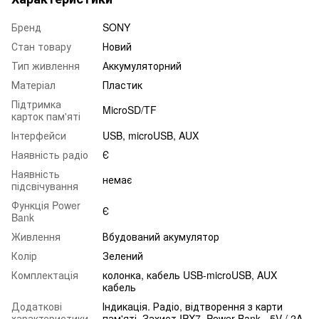
Бренд
SONY
Стан товару
Новий
Тип живлення
Аккумуляторний
Матеріал
Пластик
Підтримка
MicroSD/TF
карток пам'яті
Інтерфейси
USB, microUSB, AUX
Наявність радіо
Є
Наявність
немає
підсвічування
Функція Power
Є
Bank
Живлення
Вбудований акумулятор
Колір
Зелений
Комплектація
колонка, кабель USB-microUSB, AUX
кабель
Додаткові
Індикація. Радіо, відтворення з карти
характеристики
пам'яті. Захист IPX7. Power Bank - 5V / 2A.