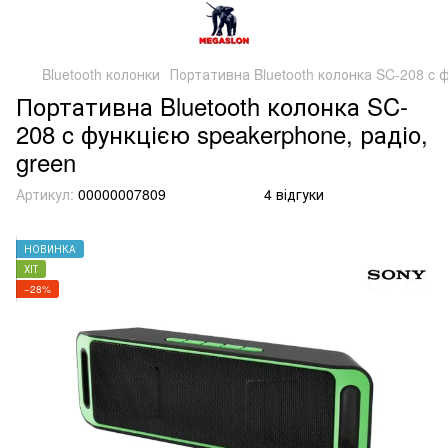
Bluetooth колонки
Портативна Bluetooth колонка SC-208 c ф
Портативна Bluetooth колонка SC-
208 c функцією speakerphone, радіо,
green
Артикул:
00000007809
4 відгуки
НОВИНКА
ХІТ
−28%