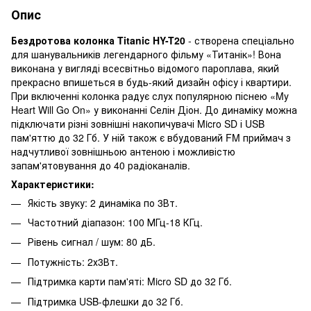
Опис
Бездротова колонка Titanic HY-T20
- створена спеціально
для шанувальників легендарного фільму «Титанік»! Вона
виконана у вигляді всесвітньо відомого пароплава, який
прекрасно впишеться в будь-який дизайн офісу і квартири.
При включенні колонка радує слух популярною піснею «My
Heart Will Go On» у виконанні Селін Діон. До динаміку можна
підключати різні зовнішні накопичувачі Micro SD і USB
пам'яттю до 32 Гб. У ній також є вбудований FM приймач з
надчутливої ​​зовнішньою антеною і можливістю
запам'ятовування до 40 радіоканалів.
Характеристики:
Якість звуку: 2 динаміка по 3Вт.
Частотний діапазон: 100 МГц-18 КГц.
Рівень сигнал / шум: 80 дБ.
Потужність: 2х3Вт.
Підтримка карти пам'яті: Micro SD до 32 Гб.
Підтримка USB-флешки до 32 Гб.