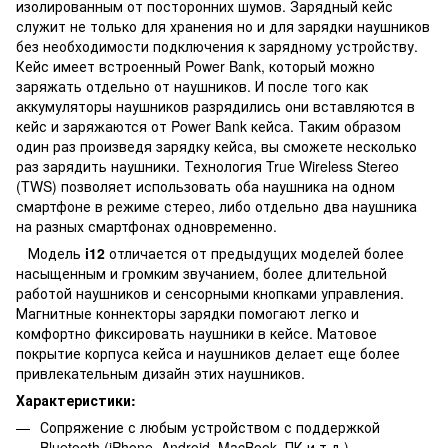
изолированным от посторонних шумов. Зарядный кейс
служит не только для хранения но и для зарядки наушников
без необходимости подключения к зарядному устройству.
Кейс имеет встроенный Power Bank, который можно
заряжать отдельно от наушников. И после того как
аккумуляторы наушников разрядились они вставляются в
кейс и заряжаются от Power Bank кейса. Таким образом
один раз произведя зарядку кейса, вы сможете несколько
раз зарядить наушники. Технология True Wireless Stereo
(TWS) позволяет использовать оба наушника на одном
смартфоне в режиме стерео, либо отдельно два наушника
на разных смартфонах одновременно.
Модель
i12
отличается от предыдущих моделей более
насыщенным и громким звучанием, более длительной
работой наушников и сенсорными кнопками управления.
Магнитные коннекторы зарядки помогают легко и
комфортно фиксировать наушники в кейсе. Матовое
покрытие корпуса кейса и наушников делает еще более
привлекательным дизайн этих наушников.
Характеристики:
Сопряжение с любым устройством с поддержкой
Bluetooth (iPhone, Android, MacBook, ПК и т.д.)