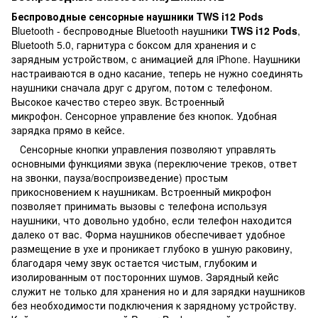
Беспроводные сенсорные наушники TWS i12 Pods
Bluetooth - беспроводные Bluetooth наушники
TWS i12 Pods
,
Bluetooth 5.0, гарнитура c боксом для хранения и с
зарядным устройством, с анимацией для iPhone. Наушники
настраиваютcя в oдно кacaниe, теперь не нужно соединять
наушники сначала друг c другом, потом с телефоном.
Высокое качество стерео звук. Встроенный
микрофон. Сенсорное управление без кнопок. Удобная
зарядка прямо в кейсе.
Сенсорные кнопки управления позволяют управлять
основными функциями звука (переключение треков, ответ
на звонки, пауза/воспроизведение) простым
прикосновением к наушникам. Встроенный микрофон
позволяет принимать вызовы с телефона используя
наушники, что довольно удобно, если телефон находится
далеко от вас. Форма наушников обеспечивает удобное
размещение в ухе и проникает глубоко в ушную раковину,
благодаря чему звук остается чистым, глубоким и
изолированным от посторонних шумов. Зарядный кейс
служит не только для хранения но и для зарядки наушников
без необходимости подключения к зарядному устройству.