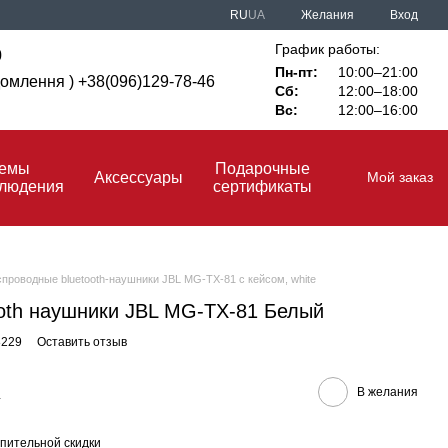
RU
UA
Желания
Вход
График работы:
0
Пн-пт:
10:00–21:00
ідомлення ) +38(096)129-78-46
Сб:
12:00–18:00
Вс:
12:00–16:00
темы
Подарочные
Аксессуары
Мой заказ
блюдения
сертификаты
проводные bluetooth-наушники JBL MG-TX-81 с кейсом, white
oth наушники JBL MG-TX-81 Белый
8229
Оставить отзыв
В желания
н
пительной скидки