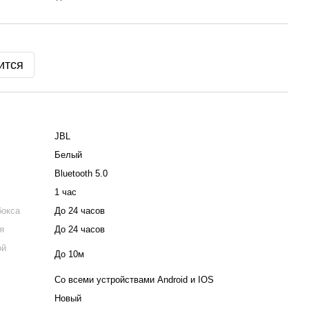
ится
JBL
Белый
Bluetooth 5.0
1 час
бокса
До 24 часов
я
До 24 часов
ой
До 10м
Со всеми устройствами Android и IOS
Новый