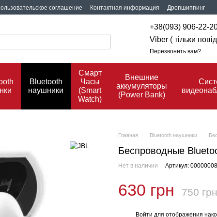
ользовательское соглашение
Контактная информация
Дропшиппинг
+38(093) 906-22-2
Viber ( тільки пов
Перезвонить вам?
Смарт
Внешние
ooth
Bluetooth
Часы
Сис
аккумуляторы
нки
наушники
(Smart
видеона
(Power Bank)
Watch)
Главная
Bluetooth наушники
Бес
Беспроводные Blueto
Нет в наличии
Артикул: 0000000
630 грн
750 гр
Войти
для отображения нако
%