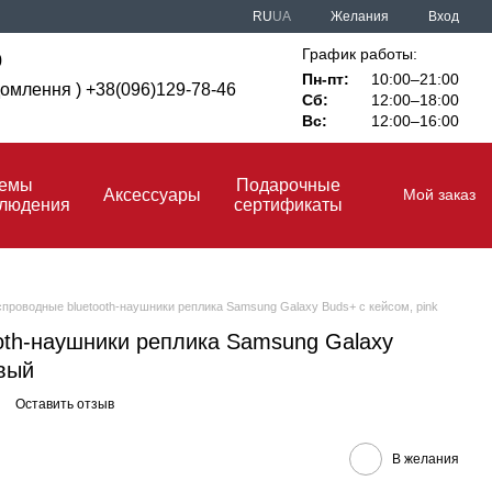
RU
UA
Желания
Вход
График работы:
0
Пн-пт:
10:00–21:00
ідомлення ) +38(096)129-78-46
Сб:
12:00–18:00
Вс:
12:00–16:00
темы
Подарочные
Аксессуары
Мой заказ
блюдения
сертификаты
проводные bluetooth-наушники реплика Samsung Galaxy Buds+ с кейсом, pink
oth-наушники реплика Samsung Galaxy
овый
Оставить отзыв
В желания