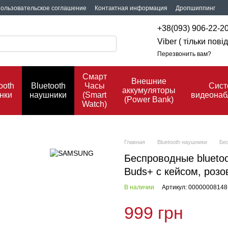
ользовательское соглашение
Контактная информация
Дропшиппинг
+38(093) 906-22-2
Viber ( тільки пов
Перезвонить вам?
Смарт
Внешние
ooth
Bluetooth
Часы
Сис
аккумуляторы
нки
наушники
(Smart
видеона
(Power Bank)
Watch)
Главная
Bluetooth наушники
Бес
Беспроводные blueto
Buds+ с кейсом, роз
В наличии
Артикул: 00000008148
999 грн