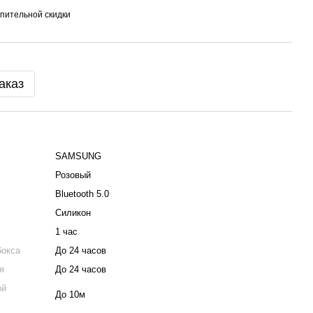
пительной скидки
аказ
SAMSUNG
Розовый
Bluetooth 5.0
Силикон
1 час
бокса
До 24 часов
я
До 24 часов
ой
До 10м