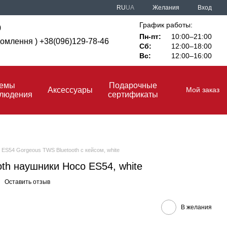
RU
UA
Желания
Вход
График работы:
0
Пн-пт:
10:00–21:00
ідомлення ) +38(096)129-78-46
Сб:
12:00–18:00
Вс:
12:00–16:00
темы
Подарочные
Аксессуары
Мой заказ
блюдения
сертификаты
ES54 Gorgeous TWS Bluetooth с кейсом, white
th наушники Hoco ES54, white
Оставить отзыв
В желания