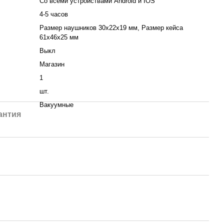
Со всеми устройствами Android и IOS
4-5 часов
Размер наушников 30x22x19 мм, Размер кейса
61x46x25 мм
Выкл
Магазин
1
шт.
Вакуумные
антия