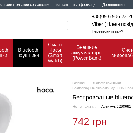
ользовательское соглашение
Контактная информация
Дропшиппинг
+38(093) 906-22-2
Viber ( тільки пов
Перезвонить вам?
Смарт
Внешние
ooth
Bluetooth
Часы
Сис
аккумуляторы
нки
наушники
(Smart
видеона
(Power Bank)
Watch)
Главная
Bluetooth наушники
Беспроводные bluetooth наушники Hoco 
Беспроводные bluetoo
Нет в наличии
Артикул: 2268691
742 грн