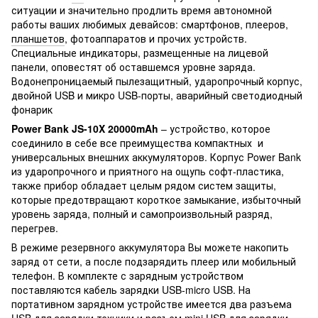
ситуации и значительно продлить время автономной
работы ваших любимых девайсов: смартфонов, плееров,
планшетов
, фотоаппаратов и прочих устройств.
Специальные индикаторы, размещенные на лицевой
панели, оповестят об оставшемся уровне заряда.
Водонепроницаемый пылезащитный, ударопрочный корпус,
двойной USB и микро USB-порты, аварийный светодиодный
фонарик
Power Bank JS-10X 20000mAh
– устройство, которое
соединило в себе все преимущества компактных и
универсальных внешних аккумуляторов. Корпус Power Bank
из ударопрочного и приятного на ощупь софт-пластика,
также прибор обладает целым рядом систем защиты,
которые предотвращают короткое замыкание, избыточный
уровень заряда, полный и самопроизвольный разряд,
перегрев.
В режиме резервного аккумулятора Вы можете накопить
заряд от сети, а после подзарядить плеер или мобильный
телефон. В комплекте с зарядным устройством
поставляются кабель зарядки USB-micro USB. На
портативном зарядном устройстве имеется два разъема
USB для зарядки техники и разъем mini USB для зарядки