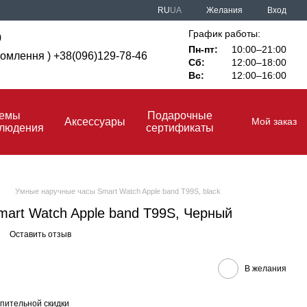
RU
UA
Желания
Вход
График работы:
0
Пн-пт:
10:00–21:00
ідомлення ) +38(096)129-78-46
Сб:
12:00–18:00
Вс:
12:00–16:00
темы
Подарочные
Аксессуары
Мой заказ
блюдения
сертификаты
Умные наручные часы Smart Watch Apple band T99S, black
mart Watch Apple band T99S, Черный
Оставить отзыв
В желания
пительной скидки