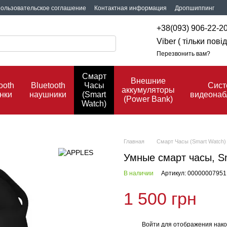
ользовательское соглашение
Контактная информация
Дропшиппинг
+38(093) 906-22-2
Viber ( тільки пов
Перезвонить вам?
Смарт
Внешние
ooth
Bluetooth
Часы
Сис
аккумуляторы
нки
наушники
(Smart
видеона
(Power Bank)
Watch)
Главная
Смарт Часы (Smart Watch)
Умные смарт часы, S
В наличии
Артикул: 00000007951
1 500 грн
Войти
для отображения нако
%